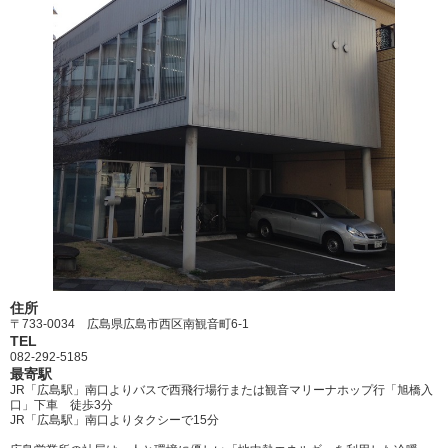
住所
〒733-0034 広島県広島市西区南観音町6-1
TEL
082-292-5185
最寄駅
JR「広島駅」南口よりバスで西飛行場行または観音マリーナホップ行「旭橋入
口」下車 徒歩3分
JR「広島駅」南口よりタクシーで15分