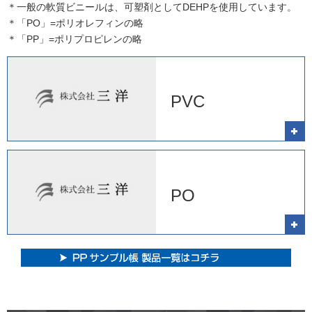
＊一般の軟質ビニールは、可塑剤としてDEHPを使用しています。
＊「PO」=ポリオレフィンの略
＊「PP」=ポリプロピレンの略
PVC
PO