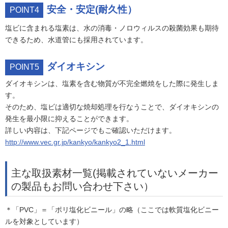
安全・安定(耐久性）
POINT4
塩ビに含まれる塩素は、水の消毒・ノロウィルスの殺菌効果も期待
できるため、水道管にも採用されています。
ダイオキシン
POINT5
ダイオキシンは、塩素を含む物質が不完全燃焼をした際に発生しま
す。
そのため、塩ビは適切な焼却処理を行なうことで、ダイオキシンの
発生を最小限に抑えることができます。
詳しい内容は、下記ページでもご確認いただけます。
http://www.vec.gr.jp/kankyo/kankyo2_1.html
主な取扱素材一覧(掲載されていないメーカー
の製品もお問い合わせ下さい）
＊「PVC」＝「ポリ塩化ビニール」の略（ここでは軟質塩化ビニー
ルを対象としています）