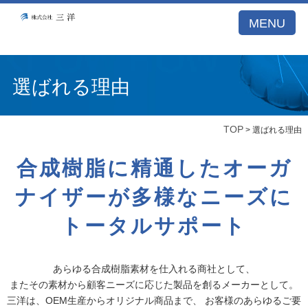
A53E59DB21DB099A77E5122BCBD1D26E
MENU
選ばれる理由
TOP
> 選ばれる理由
合成樹脂に精通したオーガ
ナイザーが
多様なニーズに
トータルサポート
あらゆる合成樹脂素材を仕入れる商社として、
またその素材から顧客ニーズに応じた製品を創るメーカーとして。
三洋は、OEM生産からオリジナル商品まで、
お客様のあらゆるご要