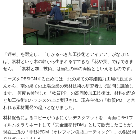
「適材」を選定し、「しかるべき加工技術とアイデア」がなけれ
ば、素材という木の幹から生まれるすてきな「花や実」ではできま
せん。 「素材と加工技術」は当社の車の両輪ともいえるものです。
ニーズをDESIGNするためには、北の果ての零細協力工場の親父さ
んから、南の果ての上場企業の素材技術の研究者まで訪問し議論し
ます。 何度も検討した「軟質PP」の高周波加工技術は、材料の配合
と加工技術のバランスの上に実現され、現在主流の「軟質PO」と言
われる素材開発の起点となりました。
材料配合によるコピーがつきにくいデスクマットを、両面にPETフ
ィルムをラミネートして「完全無移行DM」として販売したことが、
現在主流の「非移行DM（オレフィン樹脂コーティング）」の製品開