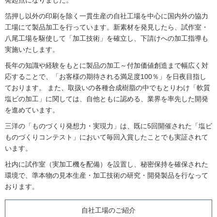
発起点になりました。
箔押し以外の印刷を除く一貫生産の自社工場を中心に国内外の協力
工場にて製品加工を行っています。新素材を発見したら、試作室・
八尾工場を駆使して「加工技術」を確立し、下請けへの加工指導も
実施いたします。
長年の知識や経験をもとに製品の加工～付加価値創造まで幅広く対
応することで、「お客様の期待される満足度100％」を日夜目指し
ております。 また、取扱いの各種合成樹脂の中でもとりわけ「軟質
塩ビの加工」に関しては、自他ともに認める、業界を率先した開発
を進めています。
三洋の「ものづくり発想力・実現力」は、既に5回開催された「塩ビ
ものづくりコンテスト」において毎回入賞したことでも実証されて
います。
社内に試作室（実加工機を配備）を設置し、秘密保持を確保された
環境で、準本物の見本生産・加工技術の研究・開発製品を行なって
おります。
自社工場のご紹介