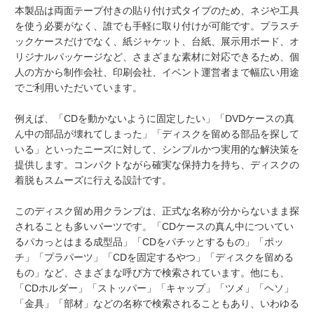
本製品は両面テープ付きの貼り付け式タイプのため、ネジや工具
を使う必要がなく、誰でも手軽に取り付けが可能です。プラスチ
ックケースだけでなく、紙ジャケット、台紙、展示用ボード、オ
リジナルパッケージなど、さまざまな素材に対応できるため、個
人の方から制作会社、印刷会社、イベント運営者まで幅広い用途
でご利用いただいています。
例えば、「CDを動かないように固定したい」「DVDケースの真
ん中の部品が壊れてしまった」「ディスクを留める部品を探して
いる」といったニーズに対して、シンプルかつ実用的な解決策を
提供します。コンパクトながら確実な保持力を持ち、ディスクの
着脱もスムーズに行える設計です。
このディスク留め用クランプは、正式な名称が分からないまま探
されることも多いパーツです。「CDケースの真ん中についてい
るパカっとはまる成型品」「CDをパチッとするもの」「ポッ
チ」「プラパーツ」「CDを固定するやつ」「ディスクを留める
もの」など、さまざまな呼び方で検索されています。他にも、
「CDホルダー」「ストッパー」「キャップ」「ツメ」「ヘソ」
「金具」「部材」などの名称で検索されることもあり、いわゆる