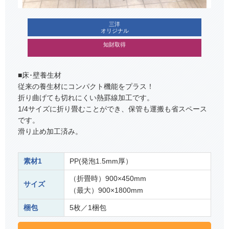
三洋
オリジナル
知財取得
■床･壁養生材
従来の養生材にコンパクト機能をプラス！
折り曲げても切れにくい熱罫線加工です。
1/4サイズに折り畳むことができ、保管も運搬も省スペース
です。
滑り止め加工済み。
素材1
PP(発泡1.5mm厚）
（折畳時）900×450mm
サイズ
（最大）900×1800mm
梱包
5枚／1梱包