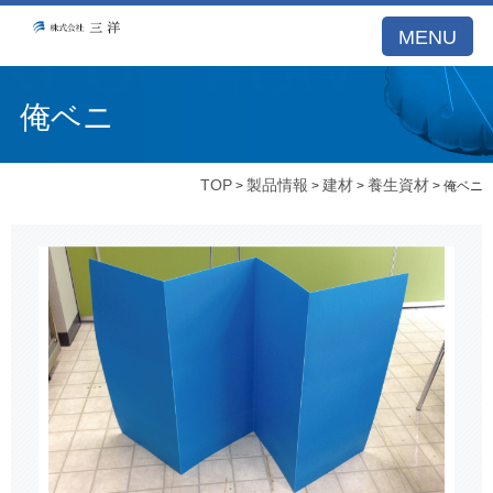
MENU
俺ベニ
TOP
製品情報
建材
養生資材
>
>
>
> 俺ベニ