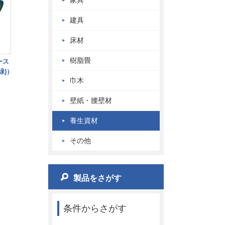
家具
建具
床材
樹脂畳
ース
緑)）
巾木
壁紙・腰壁材
養生資材
その他
製品をさがす
条件からさがす