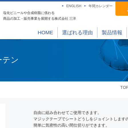
ENGLISH
年間カレンダー
塩化ビニールや合成樹脂に係わる
商品の加工・販売事業を展開する株式会社 三洋
HOME
選ばれる理由
製品情報
ーテン
TO
自由に組み合わせてご使用できます。
マジックテープでシートどうしをジョイントします
簡単に気密性の高い間仕切りができます。