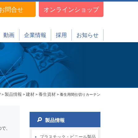
お問合せ
オンラインショップ
動画
企業情報
採用
お知らせ
P
製品情報
建材
養生資材
>
>
>
> 養生用間仕切りカーテン
製品情報
ので、
プラスチック・ビニール製品