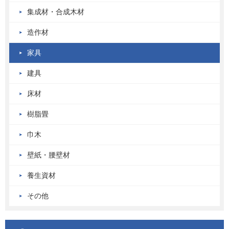
集成材・合成木材
造作材
家具
建具
床材
樹脂畳
巾木
壁紙・腰壁材
養生資材
その他