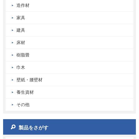
造作材
家具
建具
床材
樹脂畳
巾木
壁紙・腰壁材
養生資材
その他
製品をさがす