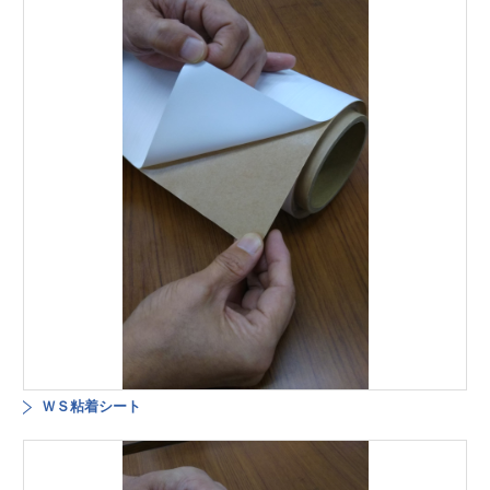
ＷＳ粘着シート