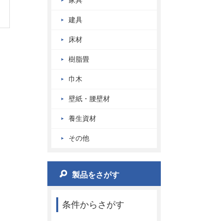
家具
建具
床材
樹脂畳
巾木
壁紙・腰壁材
養生資材
その他
製品をさがす
条件からさがす