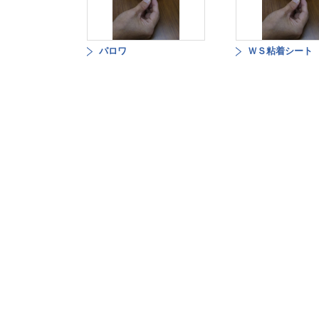
パロワ
ＷＳ粘着シート