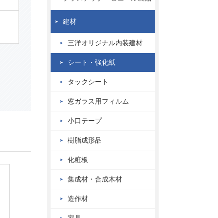
建材
三洋オリジナル内装建材
シート・強化紙
タックシート
窓ガラス用フィルム
小口テープ
樹脂成形品
化粧板
集成材・合成木材
造作材