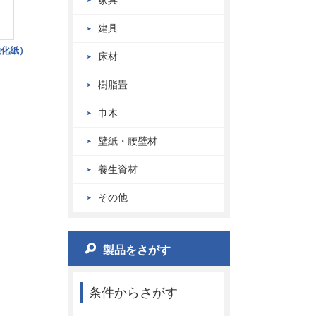
家具
建具
強化紙）
床材
樹脂畳
巾木
壁紙・腰壁材
養生資材
その他
製品をさがす
条件からさがす