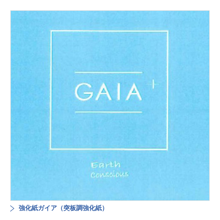
強化紙ガイア（突板調強化紙）