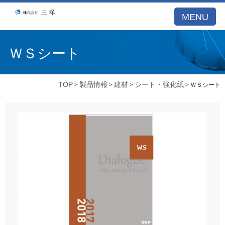
MENU
ＷＳシート
TOP
製品情報
建材
シート・強化紙
>
>
>
> ＷＳシート