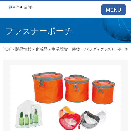
MENU
ファスナーポーチ
TOP
製品情報
化成品
生活雑貨・袋物・バッグ
>
>
>
> ファスナーポーチ