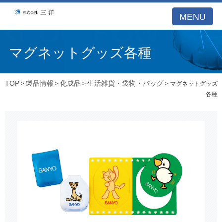
MENU
マグネットグッズ各種
TOP
製品情報
化成品
生活雑貨・袋物・バッグ
>
>
>
> マグネットグッズ
各種