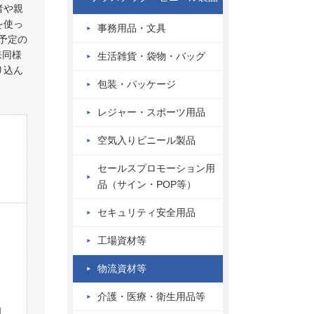
者や親
を使っ
事務用品・文具
ス予定の
来同様
生活雑貨・袋物・バッグ
り込ん
包装・パッケージ
レジャー・スポーツ用品
空気入りビニール製品
、
セールスプロモーション用
品（サイン・POP等）
ｍ
セキュリティ安全用品
工場資材等
物流資材等
介護・医療・衛生用品等
相