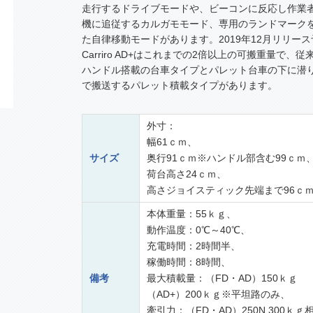
走行するドライブモードや、ビーコンに反応し作業
機に追従するカルガモモード、専用のランドマーク
た自律移動モードがあります。2019年12月リリー
Carriro AD+はこれまでの2倍以上の可搬重量で、従
ハンドル搭載の台車タイプとパレット台車の下に潜
で搬送するパレット積載タイプがあります。
外寸：
幅61ｃｍ、
サイズ
奥行91ｃｍ※ハンドル部含む99ｃｍ
荷台高さ24ｃｍ、
高さジョイスティック先端まで96ｃ
本体重量：55ｋｇ、
動作温度：0℃～40℃、
充電時間：2時間半、
稼働時間：8時間、
備考
最大積載量：（FD・AD）150ｋｇ
（AD+）200ｋｇ※平坦路のみ、
牽引力：（FD・AD）250N 300ｋｇ