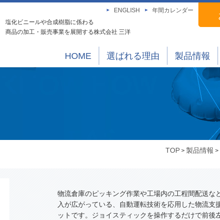
ENGLISH
年間カレンダー
塩化ビニールや合成樹脂に係わる
商品の加工・販売事業を展開する株式会社 三洋
HOME
選ばれる理由
製品情報
TOP
製品情報
>
>
物流倉庫のピッキング作業や工場内の工程間配送な
入が広がっている、自動運転技術を応用した物流支
ットです。ジョイスティックを操作するだけで前後