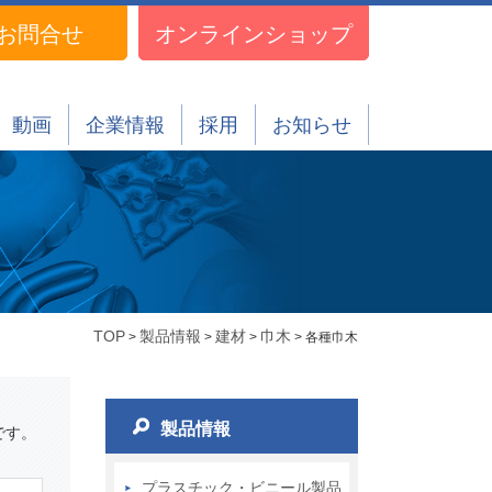
お問合せ
オンラインショップ
動画
企業情報
採用
お知らせ
TOP
製品情報
建材
巾木
>
>
>
> 各種巾木
製品情報
です。
プラスチック・ビニール製品