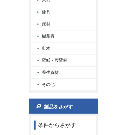
家具
建具
床材
樹脂畳
巾木
壁紙・腰壁材
養生資材
その他
製品をさがす
条件からさがす