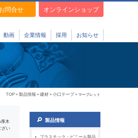
お問合せ
オンラインショップ
動画
企業情報
採用
お知らせ
TOP
製品情報
建材
小口テープ
>
>
>
> マーブレット
製品情報
m厚木
ござい
プラスチック・ビニール製品