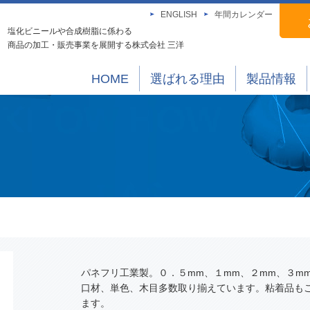
ENGLISH
年間カレンダー
塩化ビニールや合成樹脂に係わる
商品の加工・販売事業を展開する株式会社 三洋
HOME
選ばれる理由
製品情報
パネフリ工業製。０．５mm、１mm、２mm、３m
口材、単色、木目多数取り揃えています。粘着品も
ます。