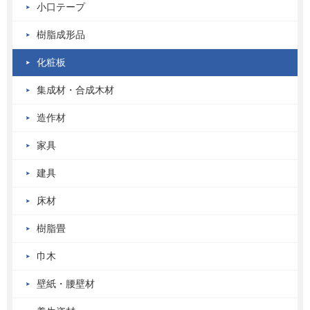
小口テープ
樹脂成形品
化粧板
集成材・合成木材
造作材
家具
建具
床材
樹脂畳
巾木
壁紙・腰壁材