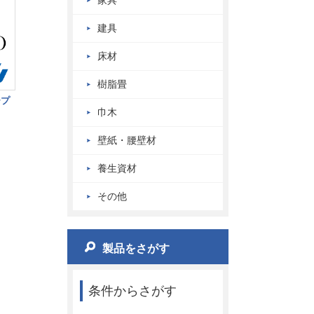
家具
建具
床材
樹脂畳
ープ
巾木
壁紙・腰壁材
養生資材
その他
製品をさがす
条件からさがす