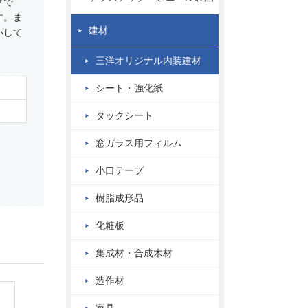
クで
す。ま
建材
いして
三洋オリジナル内装建材
シート・強化紙
タックシート
窓ガラス用フィルム
小口テープ
樹脂成形品
化粧板
集成材・合成木材
造作材