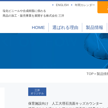
ENGLISH
年間カレンダー
塩化ビニールや合成樹脂に係わる
商品の加工・販売事業を展開する株式会社 三洋
HOME
選ばれる理由
製品情報
TOP
製品情
>
三洋
オリジナル
保育施設向け 人工大理石洗面キッズカウンター