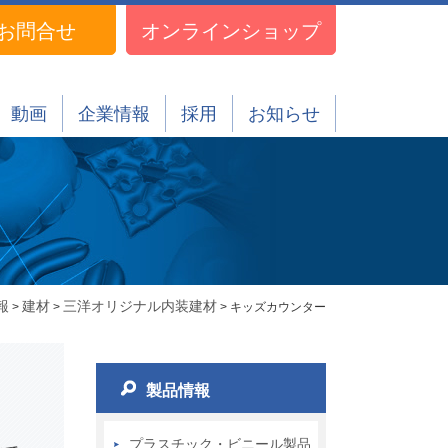
お問合せ
オンラインショップ
動画
企業情報
採用
お知らせ
報
建材
三洋オリジナル内装建材
>
>
> キッズカウンター
製品情報
プラスチック・ビニール製品