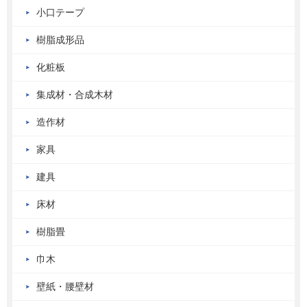
小口テープ
樹脂成形品
化粧板
集成材・合成木材
造作材
家具
建具
床材
樹脂畳
巾木
壁紙・腰壁材