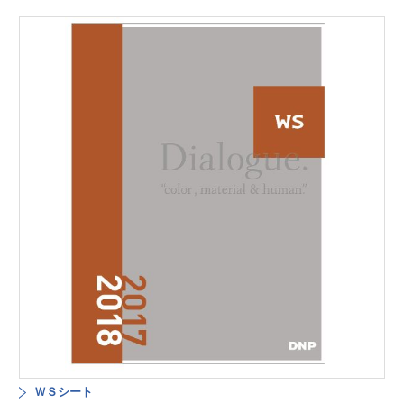
ＷＳシート