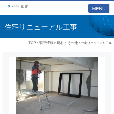
MENU
住宅リニューアル工事
TOP
製品情報
建材
その他
>
>
>
> 住宅リニューアル工事