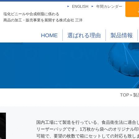
ENGLISH
年間カレンダー
塩化ビニールや合成樹脂に係わる
商品の加工・販売事業を展開する株式会社 三洋
HOME
選ばれる理由
製品情報
TOP
製
>
国内工場にて製造を行っている、食品衛生法に適合
リーザーバッグです。1万枚から袋へのオリジナル印
可能で、要望の枚数で箱にセットしての対応も致し