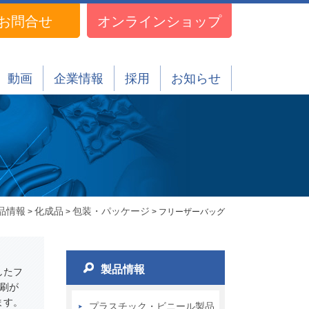
お問合せ
オンラインショップ
動画
企業情報
採用
お知らせ
品情報
化成品
包装・パッケージ
>
>
> フリーザーバッグ
製品情報
したフ
刷が
ます。
プラスチック・ビニール製品