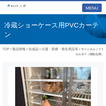
MENU
冷蔵ショーケース用PVCカーテ
ン
TOP
製品情報
化成品
介護・医療・衛生用品等
>
>
>
> サージカルソフト
ホルダー（側臥位用）