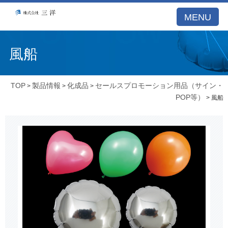
MENU
風船
TOP
製品情報
化成品
セールスプロモーション用品（サイン・
>
>
>
POP等）
> 風船