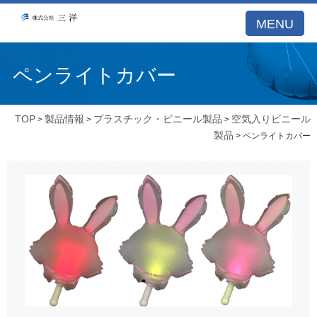
MENU
ペンライトカバー
TOP
製品情報
プラスチック・ビニール製品
空気入りビニール
>
>
>
製品
> ペンライトカバー