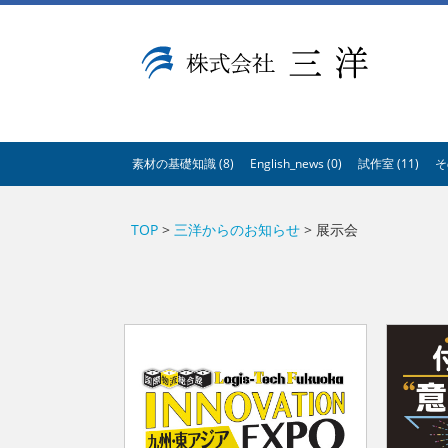
A53E59DB21DB099A77E5122BCBD1D26E
素材の基礎知識 (8)
English_news (0)
試作室 (11)
そ
TOP
>
三洋からのお知らせ
> 展示会