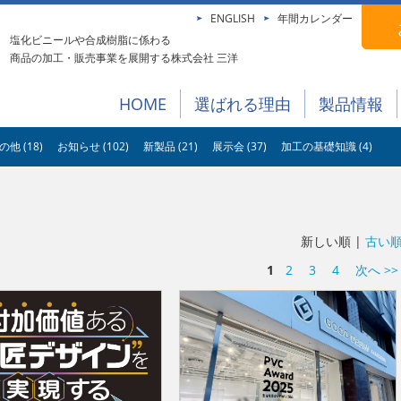
ENGLISH
年間カレンダー
塩化ビニールや合成樹脂に係わる
商品の加工・販売事業を展開する株式会社 三洋
HOME
選ばれる理由
製品情報
の他 (18)
お知らせ (102)
新製品 (21)
展示会 (37)
加工の基礎知識 (4)
新しい順 |
古い
1
2
3
4
次へ >>