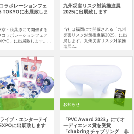
コラボレーションフェ
九州災害リスク対策推進展
25 TOKYOに出展致しま
2025に出展致します
当社は福岡にて開催される「九州
東京・秋葉原にて開催する
災害リスク対策推進展2025」に出
ヤコラボレーションフェア
展します。九州災害リスク対策推
TOKYO」に出展致します。...
進展2...
せ
お知らせ
回ライブ・エンターテイ
「PVC Award 2023」にてオ
EXPOに出展致します
ーディエンス賞を受賞
「chabring チャブリング 非