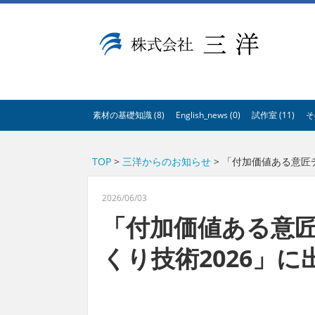
A53E59DB21DB099A77E5122BCBD1D26E
素材の基礎知識 (8)
English_news (0)
試作室 (11)
そ
TOP
>
三洋からのお知らせ
> 「付加価値ある意匠
2026/06/03
「付加価値ある意
くり技術2026」