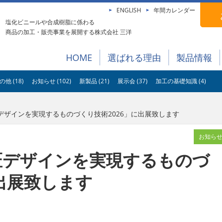
ENGLISH
年間カレンダー
塩化ビニールや合成樹脂に係わる
商品の加工・販売事業を展開する株式会社 三洋
HOME
選ばれる理由
製品情報
の他 (18)
お知らせ (102)
新製品 (21)
展示会 (37)
加工の基礎知識 (4)
デザインを実現するものづくり技術2026」に出展致します
お知ら
匠デザインを実現するものづ
に出展致します