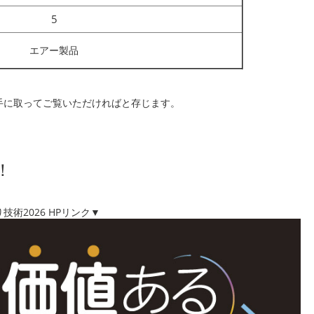
5
エアー製品
手に取ってご覧いただければと存じます。
。
！
2026 HP
リンク▼