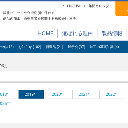
ENGLISH
年間カレンダー
塩化ビニールや合成樹脂に係わる
商品の加工・販売事業を展開する株式会社 三洋
HOME
選ばれる理由
製品情報
の他 (18)
お知らせ (102)
新製品 (21)
展示会 (37)
加工の基礎知識 (4)
06月
2018年
2019年
2020年
2021年
2022年
2026年