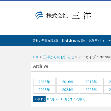
A53E59DB21DB099A77E5122BCBD1D26E
素材の基礎知識 (8)
English_news (0)
試作室 (11)
そ
TOP
>
三洋からのお知らせ
> アーカイブ：2019年
Archive
2015年
2016年
2017年
2023年
2024年
2025年
06月(1)
07月(2)
10月(2)
12月(2)