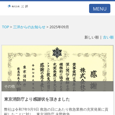
A53E59DB21DB099A77E5122BCBD1D26E
MENU
TOP
>
三洋からのお知らせ
> 2025年09月
新しい順 |
古い順
その他
東京消防庁より感謝状を頂きました
弊社は令和7年9月9日 救急の日にあたり救急業務の充実発展に貢
献したことに対し、東京消防庁 永野救急...