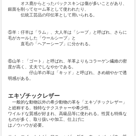
オス鹿からとったバックスキンは傷が多いことがあり、
銀面を削ってセーム革として使われたり、
伝統工芸品の印伝革として用いられる。
⑤羊：仔羊は「ラム」、大人羊は「シープ」と呼ばれ、さらに
毛がカールした「ウールシープ」と
直毛の「ヘアーシープ」に分かれる。
⑥山羊：「ゴート」と呼ばれ、羊革よりもコラーゲン繊維の密
度が高く、丈夫でしなやかである。
仔山羊の革は「キッド」と呼ばれ、きめ細やかで透
明感がある。
エキゾチックレザー
一般的な動物以外の希少動物の革を「エキゾチックレザー」
と総称する。独特なテクスチャーや希少性、
ワイルドな質感が好まれ、高級品等に使われる。性質も特殊な
ものが多く、取り扱いや加工、仕上げに
はノウハウが必要。