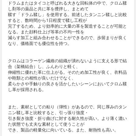
ドラムまたはタイコと呼ばれる大きな回転体の中で、クロム鞣
し剤等の薬品と共に革を攪拌し、まとめて
鞣す「ドラム鞣し」を使用する。前述したタンニン鞣しと比較
すると、数時間から1日程度で鞣し工程が
完了するため、より効率的に大量の革を製造することが可能と
なる。また顔料仕上げ等革の不均一性を
減らす加工と組み合わせることができるので、歩留まりが良く
なり、価格面でも優位性を持つ。
クロムはコラーゲン繊維の組織が潰れないように支える形で結
合（架橋結合）し、ふんわりと軽く、
伸縮性に優れた革に仕上がる。そのため加工性が良く、衣料品
や鞄類との相性が良いだけでなく、
柔らかさや手触りの良さを活かしたいシーンにおいてクロム鞣
し革が採用される。
また、素材としての粘り（弾性）があるので、同じ厚みのタン
ニン鞣し革と比較すると、引っ張り強度・
引き裂き強度・折り曲げに対する耐久性が高い。より薄く漉い
た状態でも丈夫な素材として使うことが
でき、製品の軽量化に向いている。また、耐熱性も高い。