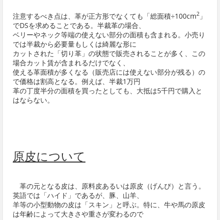
2
注意するべき点は、革が正方形でなくても「総面積÷100cm
」
でDSを求めることである。半裁革の場合、
ベリーやネック等端の使えない部分の面積も含まれる。小売り
では半裁から必要量もしくは綺麗な形に
カットされた「切り革」の状態で販売されることが多く、この
場合カット賃が含まれるだけでなく、
使える革面積が多くなる（販売店には使えない部分が残る）の
で価格は割高となる。例えば、半裁1万円
革の丁度半分の面積を買ったとしても、大抵は5千円で購入と
はならない。
原皮について
革の元となる皮は、原料皮あるいは原皮（げんぴ）と言う。
英語では「ハイド」であるが、豚、山羊、
羊等の小型動物の皮は「スキン」と呼ぶ。特に、牛や馬の原皮
は年齢によって大きさや重さが変わるので