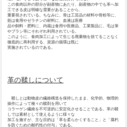
この食肉以外の部分が副産物にあたり、副産物の中でも革へ加
工できる皮は明確な需要があることから、
重要視されている。ちなみに、骨は工芸品の材料や骨粉等に、
筋は食用やゼラチンの材料に、血液は医療
品や飼料・肥料に、内蔵は食用や医療品、工業製品に、毛は筆
やブラシ等にそれぞれ利用されている。
このように、食肉加工によって生じる廃棄物を捨てることなく
徹底的に再利用する、資源の循環は既に
実施されているのである。
革の鞣しについて
鞣しとは動物皮の繊維構造を保持したまま、化学的、物理的
操作によって種々の鞣剤を用いて
コラーゲン繊維を不可逆的に安定化させることである。革の鞣
しでは素材として使えるように様々な
加工を施すが、主な目的は「革を柔らかくすること」と「腐朽
を防ぐための耐朽性の付与」である。