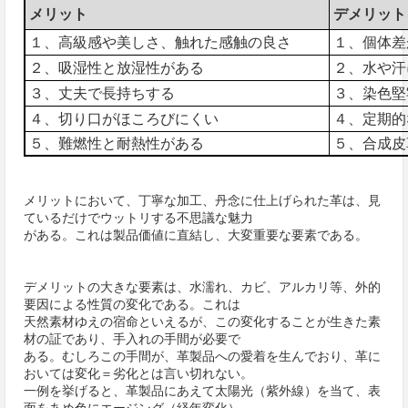
メリット
デメリット
１、高級感や美しさ、触れた感触の良さ
１、個体差
２、吸湿性と放湿性がある
２、水や汗
３、丈夫で長持ちする
３、染色堅
４、切り口がほころびにくい
４、定期的
５、難燃性と耐熱性がある
５、合成皮
メリットにおいて、丁寧な加工、丹念に仕上げられた革は、見
ているだけでウットリする不思議な魅力
がある。これは製品価値に直結し、大変重要な要素である。
デメリットの大きな要素は、水濡れ、カビ、アルカリ等、外的
要因による性質の変化である。これは
天然素材ゆえの宿命といえるが、この変化することが生きた素
材の証であり、手入れの手間が必要で
ある。むしろこの手間が、革製品への愛着を生んでおり、革に
おいては変化＝劣化とは言い切れない。
一例を挙げると、革製品にあえて太陽光（紫外線）を当て、表
面をあめ色にエージング（経年変化）