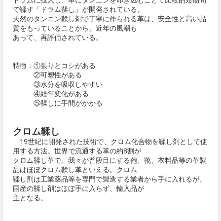
で鞣す「ドラム鞣し」が開発されている。
天然のタンニン鞣し剤で丁寧に作られる革は、安全性と高い品
質をもっていることから、近年の風潮も
あって、再評価されている。
特徴：①張りとコシがある
②可塑性がある
③水分を吸収しやすい
④経年変化がある
⑤鞣しに手間がかかる
クロム鞣し
19世紀に開発された技術で、クロム化合物を鞣し剤として使
用する方法。世界で流通する革の約8割が
クロム鞣し革で、我々が普段目にする鞄、靴、衣料品等の革製
品はほぼクロム鞣し革といえる。クロム
鞣し剤は工業薬品等を専門で製造する業者から手に入れるが、
国産の鞣し剤はほぼ手に入らず、輸入品が
主となる。