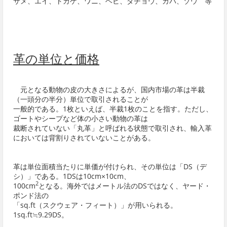
サメ、エイ、トカゲ、ワニ、ヘビ、ダチョウ、カバ、ゾウ 等
革の単位と価格
元となる動物の皮の大きさによるが、国内市場の革は半裁
（一頭分の半分）単位で取引されることが
一般的である。1枚といえば、半裁1枚のことを指す。ただし、
ゴートやシープなど体の小さい動物の革は
裁断されていない「丸革」と呼ばれる状態で取引され、輸入革
においては背割りされていないことがある。
革は単位面積当たりに単価が付けられ、その単位は「DS（デ
シ）」である。1DSは10cm×10cm、
2
100cm
となる。海外ではメートル法のDSではなく、ヤード・
ポンド法の
「sq.ft（スクウェア・フィート）」が用いられる。
1sq.ft≒9.29DS。