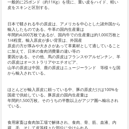
一般的に25ポンド（約11Kg）を境に、重い皮をハイド、軽い
皮をスキンと区別する。
日本で鞣される牛の原皮は、アメリカを中心とした諸外国から
輸入したものである。牛革の国内生産量は
年間約4,000万枚であるが、国内牛での生産量は約1,000万枚と
1/4程度。輸入原皮が多い背景は、外国産
原皮の方が厚みや大きさがあって革素材として適していること
に加えて、日米の食肉消費量の違い等の
要因がある。その他、馬の原皮はフランスやアルゼンチン、羊
の原皮はオーストラリアやエチオピア、
山羊の原皮は中国、鹿の原皮はニュージーランド 等様々な国
から輸入されている。
ほとんどが輸入原皮に頼っている中、豚の原皮だけは100%を
国産で供給している。豚原皮の国内生産量は
年間約1,500万枚。そのうちの半数以上がアジア圏へ輸出され
ている。
食用家畜は食肉加工場で解体され、食肉、骨、筋、血液、内
蔵、毛、そして皮等様々な部位に分けられる。