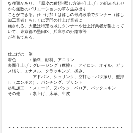
な種類があり、「原皮の種類×鞣し方法×仕上げ」の組み合わせ
から無数のバリエーションの革を生み出す
ことができる。仕上げ加工は鞣しの最終段階でタンナー（鞣し
加工業者）もしくは専門の仕上げ業者に
施される。大抵は特定地域にタンナーや仕上げ業者が集まって
いて、東京都の墨田区、兵庫県の姫路市等
が有名である。
仕上げの一例
着色 ：染料、顔料、アニリン
表面仕上げ：グレージング（摩擦）、アイロン、オイル、ガラ
ス張り、エナメル、クラッキング、揉み、
アドバン、シュリンク、空打ち・バタ振り、型押
し（エンボス）、パンチング、プリント
起毛加工 ：スエード、ヌバック、ベロア、バックスキン
その他 ：素上げ、床革、生皮
～～～～～～～～～～～～～～～～～～～～～～～～～～～～
～～～～～～～～～～～～～～～～～