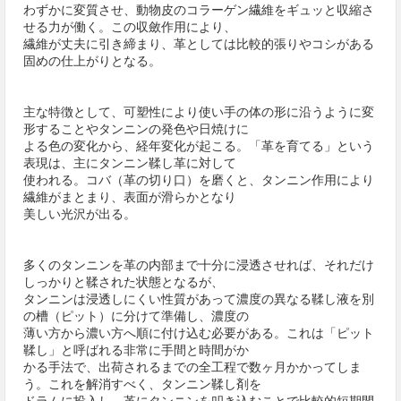
わずかに変質させ、動物皮のコラーゲン繊維をギュッと収縮さ
せる力が働く。この収斂作用により、
繊維が丈夫に引き締まり、革としては比較的張りやコシがある
固めの仕上がりとなる。
主な特徴として、可塑性により使い手の体の形に沿うように変
形することやタンニンの発色や日焼けに
よる色の変化から、経年変化が起こる。「革を育てる」という
表現は、主にタンニン鞣し革に対して
使われる。コバ（革の切り口）を磨くと、タンニン作用により
繊維がまとまり、表面が滑らかとなり
美しい光沢が出る。
多くのタンニンを革の内部まで十分に浸透させれば、それだけ
しっかりと鞣された状態となるが、
タンニンは浸透しにくい性質があって濃度の異なる鞣し液を別
の槽（ピット）に分けて準備し、濃度の
薄い方から濃い方へ順に付け込む必要がある。これは「ピット
鞣し」と呼ばれる非常に手間と時間がか
かる手法で、出荷されるまでの全工程で数ヶ月かかってしま
う。これを解消すべく、タンニン鞣し剤を
ドラムに投入し、革にタンニンを叩き込むことで比較的短期間