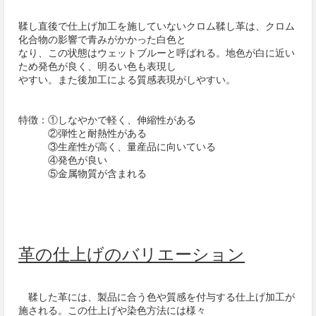
鞣し直後で仕上げ加工を施していないクロム鞣し革は、クロム
化合物の影響で青みがかかった白色と
なり、この状態はウェットブルーと呼ばれる。地色が白に近い
ため発色が良く、明るい色も表現し
やすい。また後加工による質感表現がしやすい。
特徴：①しなやかで軽く、伸縮性がある
②弾性と耐熱性がある
③生産性が高く、量産品に向いている
④発色が良い
⑤金属物質が含まれる
革の仕上げのバリエーション
鞣した革には、製品に合う色や質感を付与する仕上げ加工が
施される。この仕上げや染色方法には様々