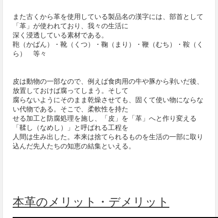
また古くから革を使用している製品名の漢字には、部首として
「革」が使われており、我々の生活に
深く浸透している素材である。
鞄（かばん）・靴（くつ）・鞠（まり）・鞭（むち）・鞍（く
ら） 等々
皮は動物の一部なので、例えば食肉用の牛や豚から剥いだ後、
放置しておけば腐ってしまう。そして
腐らないようにそのまま乾燥させても、固くて使い物にならな
い代物である。そこで、柔軟性を持た
せる加工と防腐処理を施し、「皮」を「革」へと作り変える
「鞣し（なめし）」と呼ばれる工程を
人間は生み出した。本来は捨てられるものを生活の一部に取り
込んだ先人たちの知恵の結集といえる。
本革のメリット・デメリット