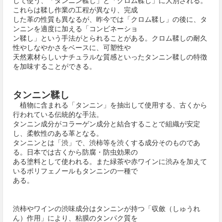
して使う、「タンニン鞣し」と「クロム鞣し」に大別される。
これらは鞣し作業の工程が異なり、完成
した革の性質も異なるが、昨今では「クロム鞣し」の後に、タ
ンニンを適度に加える「コンビネーショ
ン鞣し」という手法がとられることがある。クロム鞣しの耐久
性やしなやかさをベースに、可塑性や
天然素材らしいナチュラルな質感といったタンニン鞣しの特徴
を加味することができる。
タンニン鞣し
植物に含まれる「タンニン」を抽出して使用する、古くから
行われている伝統的な手法。
タンニン成分がコラーゲン成分と結合することで組織が安定
し、柔軟性のある革となる。
タンニンとは「渋」で、渋柿等を渋くする成分そのものであ
る。日本では古くから防腐・防虫効果の
ある塗料として使われる。また緑茶や赤ワインに渋みを加えて
いるポリフェノールもタンニンの一種で
ある。
渋柿やワインの渋味成分はタンニンが持つ「収斂（しゅうれ
ん）作用」により、粘膜のタンパク質を