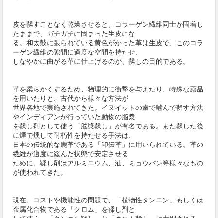
皮を鞣すことなく乾燥させると、コラーゲン繊維同士が固着し
たままで、ガチガチに固まった生皮にな
る。和太鼓に張られている黄色がかった革は生皮で、このコラ
ーゲン繊維の隙間に適度な空間を持たせ、
しなやかに曲がる革に仕上げるのが、鞣しの目的である。
革を柔らかくするため、物理的に衝撃を与えたり、特殊な薬品
を用いたりと、古代から様々な方法が
世界各地で実施されてきた。イヌイットの歯で噛んで鞣す方法
やインディアンが行っていた動物の脳漿
を鞣し剤として使う「脳漿鞣し」が有名である。また鞣した後
に煙で燻して耐朽性を持たせる手法は、
日本の伝統的な鹿革である「印伝革」に用いられている。革の
繊維が適度に緩んだ状態で安定させる
ために、鞣し剤はアルミニウム、油、ミョウバン等様々なもの
が使われてきた。
現在、コストや機能性の問題で、「植物性タンニン」もしくは
金属化合物である「クロム」を鞣し剤と