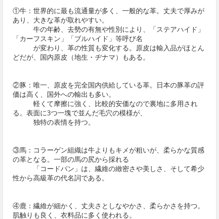
①牛：世界的に最も流通量が多く、一般的な革。丈夫で厚みが
あり、大きな革が取れやすい。
牛の年齢、去勢の有無や性別により、「ステアハイド」
「カーフスキン」「ブルハイド」等呼び名
が変わり、革の性質も変化する。原皮は輸入品がほとん
どだが、国内原皮（地生・ヂナマ）もある。
②豚：唯一、原皮を完全国内供給している革。日本の豚革の評
価は高く、国外への輸出も多い。
軽くて摩擦に強く、比較的安価なので裏地に多用され
る。表面に3つ一塊で並んだ毛穴の模様が、
独特の表情を持つ。
③馬：コラーゲン組織は牛よりもキメが粗いが、柔らかな質感
の革となる。一部の馬の尻から採れる
「コードバン」は、繊維の緻密さや美しさ、そして希少
性から高級革の代名詞である。
④鹿：繊維が細かく、丈夫さとしなやかさ、柔らかさを持つ。
肌触りも良く、衣料品に多く使われる。