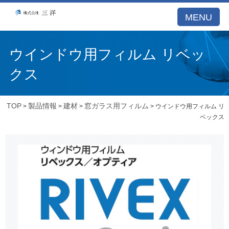
MENU
ウインドウ用フィルム リベッ
クス
TOP
製品情報
建材
窓ガラス用フィルム
>
>
>
> ウインドウ用フィルム リ
ベックス