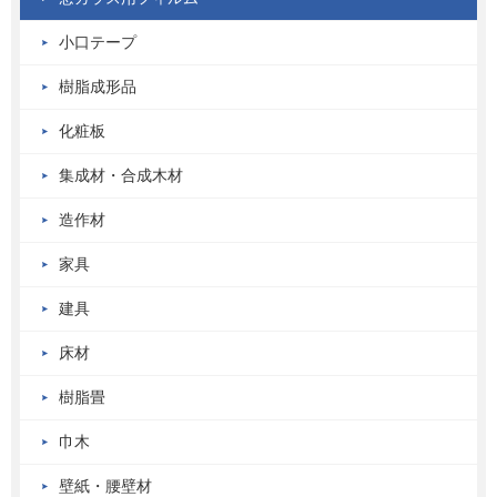
小口テープ
樹脂成形品
化粧板
集成材・合成木材
造作材
家具
建具
床材
樹脂畳
巾木
壁紙・腰壁材