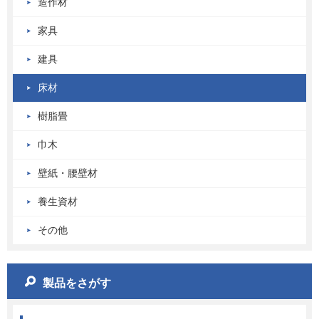
造作材
家具
建具
床材
樹脂畳
巾木
壁紙・腰壁材
養生資材
その他
製品をさがす