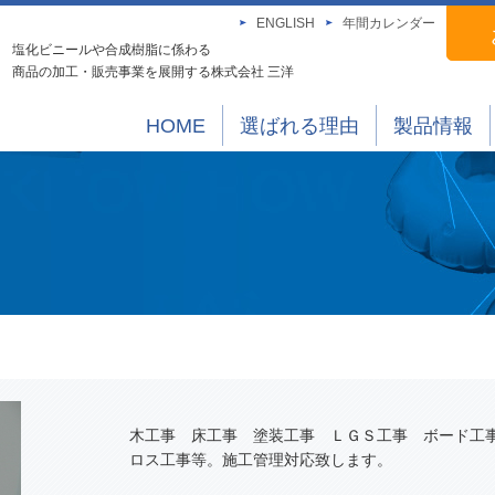
ENGLISH
年間カレンダー
塩化ビニールや合成樹脂に係わる
商品の加工・販売事業を展開する株式会社 三洋
HOME
選ばれる理由
製品情報
木工事 床工事 塗装工事 ＬＧＳ工事 ボード工
ロス工事等。施工管理対応致します。