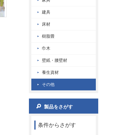
家具
建具
床材
樹脂畳
巾木
壁紙・腰壁材
養生資材
その他
製品をさがす
条件からさがす