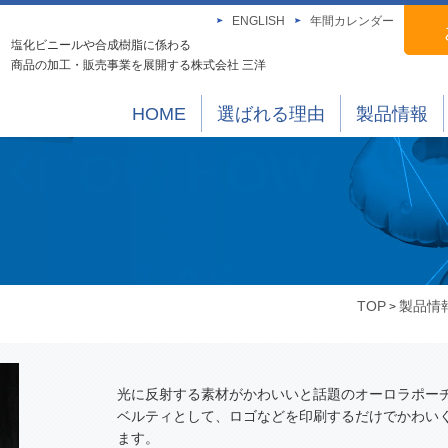
ENGLISH
年間カレンダー
塩化ビニールや合成樹脂に係わる
商品の加工・販売事業を展開する株式会社 三洋
HOME
選ばれる理由
製品情報
TOP
製品情
>
光に反射する素材がかわいいと話題のオーロラポー
ベルティとして、ロゴなどを印刷するだけでかわい
ます。