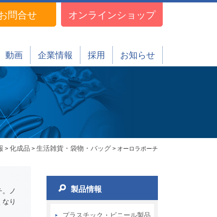
お問合せ
オンラインショップ
動画
企業情報
採用
お知らせ
報
化成品
生活雑貨・袋物・バッグ
>
>
> オーロラポーチ
製品情報
チ。ノ
くなり
プラスチック・ビニール製品