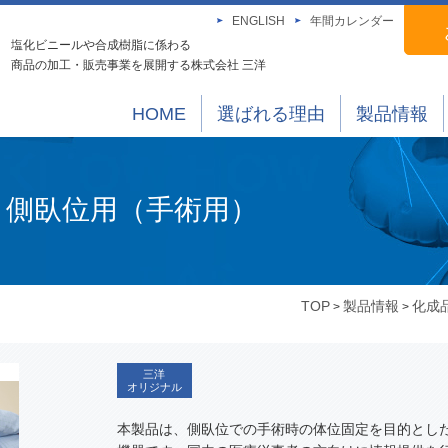
ENGLISH
年間カレンダー
塩化ビニールや合成樹脂に係わる
商品の加工・販売事業を展開する株式会社 三洋
HOME
選ばれる理由
製品情報
・側臥位用（手術用）
TOP
製品情報
化成
>
>
三洋
オリジナル
本製品は、側臥位での手術時の体位固定を目的とし