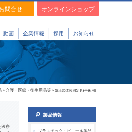
お問合せ
オンラインショップ
動画
企業情報
採用
お知らせ
品
介護・医療・衛生用品等
>
> 陰圧式体位固定具(手術用)
製品情報
た医療
プラスチック・ビニール製品