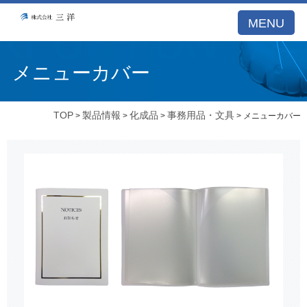
MENU
メニューカバー
TOP
製品情報
化成品
事務用品・文具
>
>
>
> メニューカバー