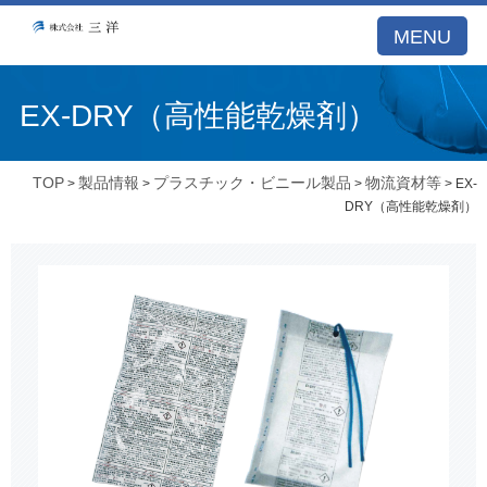
MENU
EX-DRY（高性能乾燥剤）
TOP
製品情報
プラスチック・ビニール製品
物流資材等
>
>
>
> EX-
DRY（高性能乾燥剤）