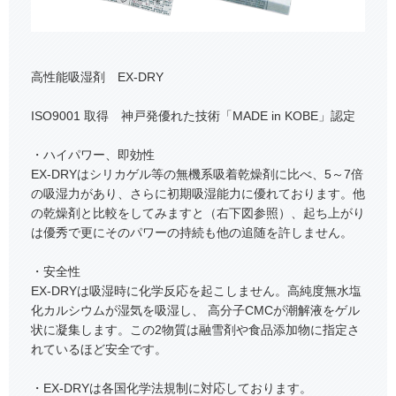
高性能吸湿剤 EX-DRY
ISO9001 取得 神戸発優れた技術「MADE in KOBE」認定
・ハイパワー、即効性
EX-DRYはシリカゲル等の無機系吸着乾燥剤に比べ、5～7倍
の吸湿力があり、さらに初期吸湿能力に優れております。他
の乾燥剤と比較をしてみますと（右下図参照）、起ち上がり
は優秀で更にそのパワーの持続も他の追随を許しません。
・安全性
EX-DRYは吸湿時に化学反応を起こしません。高純度無水塩
化カルシウムが湿気を吸湿し、 高分子CMCが潮解液をゲル
状に凝集します。この2物質は融雪剤や食品添加物に指定さ
れているほど安全です。
・EX-DRYは各国化学法規制に対応しております。