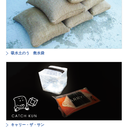
吸水土のう 救水袋
キャリー・ザ・サン