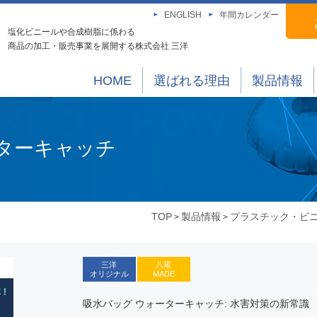
ENGLISH
年間カレンダー
塩化ビニールや合成樹脂に係わる
商品の加工・販売事業を展開する株式会社 三洋
HOME
選ばれる理由
製品情報
ターキャッチ
TOP
製品情報
プラスチック・ビ
>
>
三洋
八尾
オリジナル
MADE
吸水バッグ ウォーターキャッチ: 水害対策の新常識