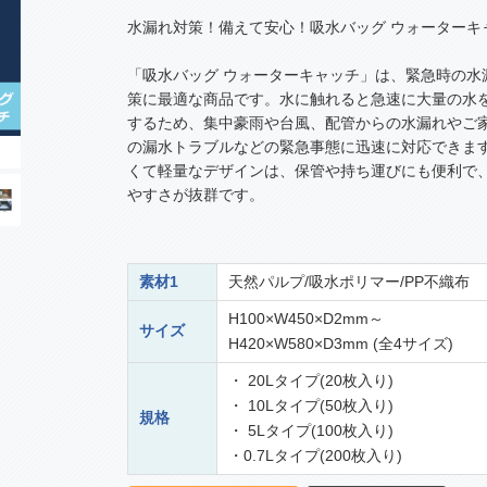
水漏れ対策！備えて安心！吸水バッグ ウォーターキ
「吸水バッグ ウォーターキャッチ」は、緊急時の水
策に最適な商品です。水に触れると急速に大量の水
するため、集中豪雨や台風、配管からの水漏れやご
の漏水トラブルなどの緊急事態に迅速に対応できま
くて軽量なデザインは、保管や持ち運びにも便利で
やすさが抜群です。
素材1
天然パルプ/吸水ポリマー/PP不織布
H100×W450×D2mm～
サイズ
H420×W580×D3mm (全4サイズ)
・ 20Lタイプ(20枚入り)
・ 10Lタイプ(50枚入り)
規格
・ 5Lタイプ(100枚入り)
・0.7Lタイプ(200枚入り)