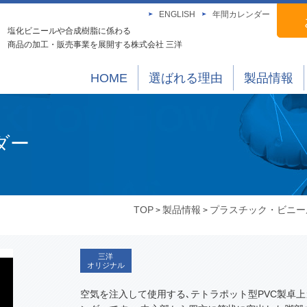
ENGLISH
年間カレンダー
塩化ビニールや合成樹脂に係わる
商品の加工・販売事業を展開する株式会社 三洋
HOME
選ばれる理由
製品情報
ダー
TOP
製品情報
プラスチック・ビニー
>
>
三洋
オリジナル
空気を注入して使用する､テトラポット型PVC製卓上