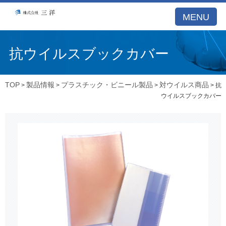
MENU
抗ウイルスブックカバー
TOP
製品情報
プラスチック・ビニール製品
対ウイルス商品
>
>
>
> 抗
ウイルスブックカバー