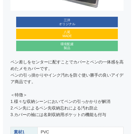
三洋
オリジナル
八尾
MADE
環境配慮
製品
ペン差しをセンターに配すことでカバーとペンの一体感を高
めたメモカバーです。
ペンの引っ掛かりやインク汚れを防ぐ使い勝手の良いアイデ
ア商品です。
＜特徴＞
1.様々な収納シーンにおいてペンの引っかかりが解消
2.ペン先によるペン先収納忘れによる汚れ防止
3.カバーの袖には名刺収納用ポケットの機能も付与
素材1
PVC