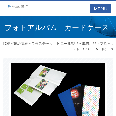
MENU
フォトアルバム カードケース
TOP
製品情報
プラスチック・ビニール製品
事務用品・文具
>
>
>
> フ
ォトアルバム カードケース